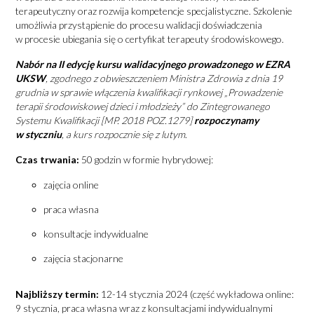
terapeutyczny oraz rozwija kompetencje specjalistyczne. Szkolenie
umożliwia przystąpienie do procesu walidacji doświadczenia
w procesie ubiegania się o certyfikat terapeuty środowiskowego.
Nabór na II edycję kursu walidacyjnego prowadzonego w EZRA
UKSW
, zgodnego z obwieszczeniem Ministra Zdrowia z dnia 19
grudnia
w sprawie włączenia kwalifikacji rynkowej „Prowadzenie
terapii środowiskowej dzieci i młodzieży” do Zintegrowanego
Systemu Kwalifikacji [MP. 2018 POZ.1279]
rozpoczynamy
w styczniu
, a kurs rozpocznie się z lutym
.
Czas trwania:
50 godzin w formie hybrydowej:
zajęcia online
praca własna
konsultacje indywidualne
zajęcia stacjonarne
Najbliższy termin:
12-14 stycznia 2024 (część wykładowa online:
9 stycznia, praca własna wraz z konsultacjami indywidualnymi