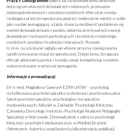
Praca z Genogramem
opiera się na doświadczeniu własnym
dotyczącym własnych doświadczeń rodzinnych, przekazów
międzypokoleniowych i zasobów osobistych. Warsztat rozwija
i wzbogaca pracę terapeutyczną poprzez zwiększenie wiedzy o sobie
jako osobie pomagającej, a także stwarza możliwość podzielenia się
swoimi doświadczeniami z punktu widzenia przeżywanych emocji,
doświadczeń życiowych pochodzących z kontekstu rodzinnego,
osobistych zasobów i trudności relacyjnych. Pozwala
to m.in. na uzyskanie wglądu we własne procesy nawiązywania
i podtrzymywania relacji terapeutycznej. Dzięki temu, terapeuta
oferuje adekwatną pomoc i rozwija swoje kompetencje osobiste
wykorzystywane w procesie pomagania.
Informacje o prowadzącej:
Dr n. med. Magdalena Gawrych EZRA UKSW – psycholog,
certyfikowana psychoterapeutka systemowa i psychoseksualna.
Szkoli psychoterapeutów, psychologów i terapeutów
środowiskowych. Adiunkt w Zakładzie Psychologii Klinicznej
Człowieka Dorosłego Instytutu Psychologii Akademii Pedagogiki
Specjalnej w Warszawie. Doświadczenie z zakresu psychologii
klinicznej i psychiatrii zdobywała m.in. w Wielkiej Brytanii
i Niemczech. Autorka i współautorka kilkudziesięciu publikacji