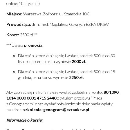
online: 10 stycznia)
Miejsce:
Warszawa-Żoliborz, ul. Szamocka 10C
Prowadząca:
dr n. med. Magdalena Gawrych EZRA UKSW
Koszt:
2500 zł
***
***Uwaga
promocja:
Dla osób, które zapiszą się i wpłacą zadatek 500 zł do 30
listopada, cena kursu wyniesie
2000 zł.
Dla osób, które zapiszą się i wpłacą zadatek 500 zł do 15
grudnia, cena kursu wyniesie
2250 zł.
Aby zapisać się na kurs należy wysłać zadatek na konto:
80 1090
1014 0000 0001 4715 2440
z tytułem przelewu “Praca
z Genogramem” oraz wysłać potwierdzenie dokonania wpłaty
na adres:
szkolenie-genogram@ezrauksw.pl
Informacje o kursie: